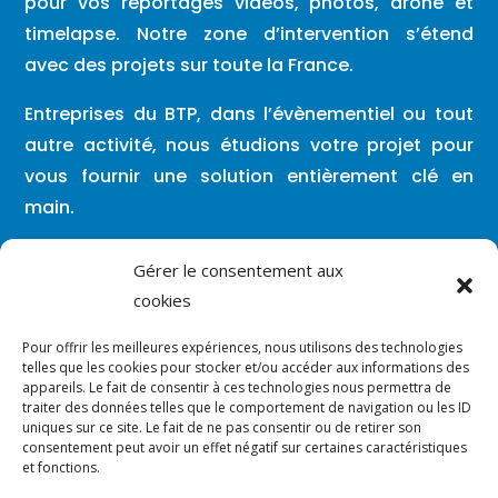
pour vos reportages vidéos, photos, drone et
timelapse. Notre zone d’intervention s’étend
avec des projets sur toute la France.
Entreprises du BTP, dans l’évènementiel ou tout
autre activité, nous étudions votre projet pour
vous fournir une solution entièrement clé en
main.
Lundi – Vendredi : 08h00 / 19h30
Gérer le consentement aux
cookies
Vous pouvez nous contacter en dehors de
Pour offrir les meilleures expériences, nous utilisons des technologies
ces créneaux par mail ou par SMS.
telles que les cookies pour stocker et/ou accéder aux informations des
appareils. Le fait de consentir à ces technologies nous permettra de
traiter des données telles que le comportement de navigation ou les ID

contact@vergara-solutions.fr
uniques sur ce site. Le fait de ne pas consentir ou de retirer son
consentement peut avoir un effet négatif sur certaines caractéristiques

et fonctions.
07.86.91.31.19