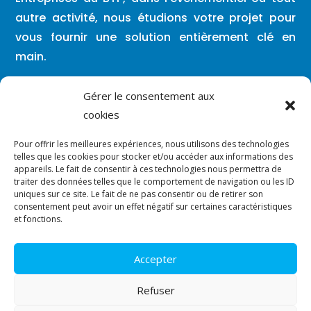
autre activité, nous étudions votre projet pour
vous fournir une solution entièrement clé en
main.
Lundi – Vendredi : 08h00 / 19h30
Gérer le consentement aux
cookies
Vous pouvez nous contacter en dehors de
Pour offrir les meilleures expériences, nous utilisons des technologies
ces créneaux par mail ou par SMS.
telles que les cookies pour stocker et/ou accéder aux informations des
appareils. Le fait de consentir à ces technologies nous permettra de
traiter des données telles que le comportement de navigation ou les ID

contact@vergara-solutions.fr
uniques sur ce site. Le fait de ne pas consentir ou de retirer son
consentement peut avoir un effet négatif sur certaines caractéristiques

et fonctions.
07.86.91.31.19
Accepter
© Tous droits réservés.
Plan du site
–
Mentions légales
–
Refuser
Politique de confidentialité