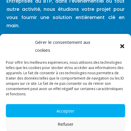
Entreprises du BTP, dans l’évènementiel ou tout
autre activité, nous étudions votre projet pour
vous fournir une solution entièrement clé en
main.
Lundi – Vendredi : 08h00 / 19h30
Gérer le consentement aux
cookies
Vous pouvez nous contacter en dehors de
Pour offrir les meilleures expériences, nous utilisons des technologies
ces créneaux par mail ou par SMS.
telles que les cookies pour stocker et/ou accéder aux informations des
appareils. Le fait de consentir à ces technologies nous permettra de
traiter des données telles que le comportement de navigation ou les ID

contact@vergara-solutions.fr
uniques sur ce site. Le fait de ne pas consentir ou de retirer son
consentement peut avoir un effet négatif sur certaines caractéristiques

et fonctions.
07.86.91.31.19
Accepter
© Tous droits réservés.
Plan du site
–
Mentions légales
–
Refuser
Politique de confidentialité