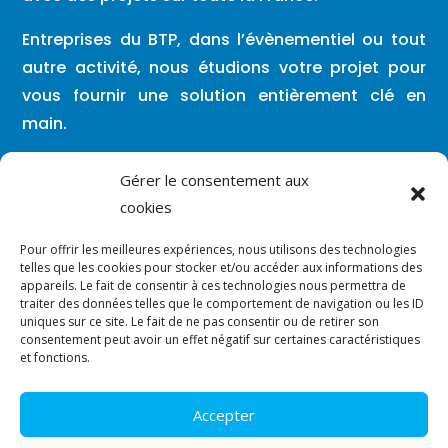
Entreprises du BTP, dans l’évènementiel ou tout
autre activité, nous étudions votre projet pour
vous fournir une solution entièrement clé en
main.
Lundi – Vendredi : 08h00 / 19h30
Gérer le consentement aux
cookies
Vous pouvez nous contacter en dehors de
Pour offrir les meilleures expériences, nous utilisons des technologies
ces créneaux par mail ou par SMS.
telles que les cookies pour stocker et/ou accéder aux informations des
appareils. Le fait de consentir à ces technologies nous permettra de
traiter des données telles que le comportement de navigation ou les ID

contact@vergara-solutions.fr
uniques sur ce site. Le fait de ne pas consentir ou de retirer son
consentement peut avoir un effet négatif sur certaines caractéristiques
et fonctions.

07.86.91.31.19
Accepter