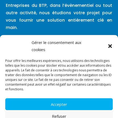
Entreprises du BTP, dans l’évènementiel ou tout
autre activité, nous étudions votre projet pour
vous fournir une solution entièrement clé en
main.
Lundi – Vendredi : 08h00 / 19h30
Gérer le consentement aux
cookies
Vous pouvez nous contacter en dehors de
Pour offrir les meilleures expériences, nous utilisons des technologies
ces créneaux par mail ou par SMS.
telles que les cookies pour stocker et/ou accéder aux informations des
appareils. Le fait de consentir à ces technologies nous permettra de
traiter des données telles que le comportement de navigation ou les ID

contact@vergara-solutions.fr
uniques sur ce site. Le fait de ne pas consentir ou de retirer son
consentement peut avoir un effet négatif sur certaines caractéristiques
et fonctions.

07.86.91.31.19
Accepter
© Tous droits réservés.
Plan du site
–
Mentions légales
–
Refuser