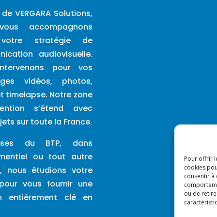
 de VERGARA Solutions,
vous accompagnons
votre stratégie de
ication audiovisuelle.
ntervenons pour vos
ages vidéos, photos,
t timelapse. Notre zone
rvention s’étend avec
jets sur toute la France.
prises du BTP, dans
ementiel ou tout autre
Pour offrir 
cookies pou
é, nous étudions votre
consentir à
 pour vous fournir une
comportement
ou de retire
on entièrement clé en
caractéristi