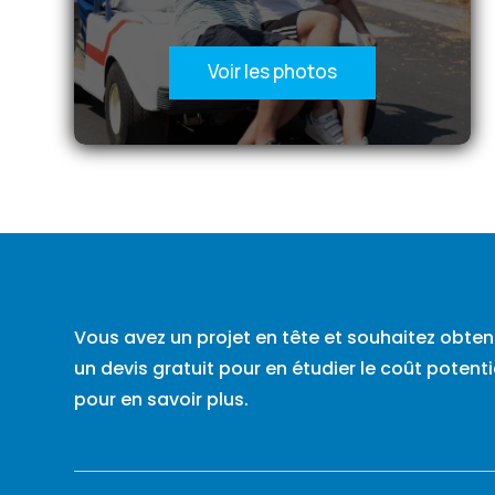
Voir les photos
Vous avez un projet en tête et souhaitez obten
un devis gratuit pour en étudier le coût poten
pour en savoir plus.