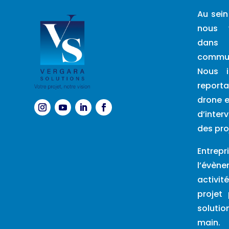
Au sein
nous 
dans 
commun
Nous i
report
drone e
d’inte
des pro
Entre
l’évèn
activit
projet
soluti
main.