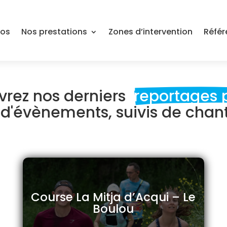
pos
Nos prestations
Zones d’intervention
Référ
rez nos derniers  
reportages 
 d'évènements, suivis de chanti
Course La Mitja d’Acqui – Le
Boulou