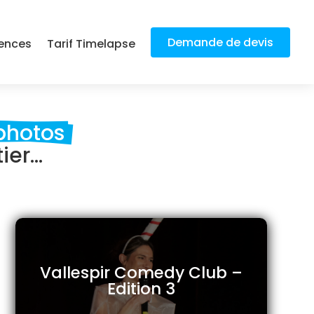
Demande de devis
ences
Tarif Timelapse
photos 
er...
Vallespir Comedy Club –
Edition 3