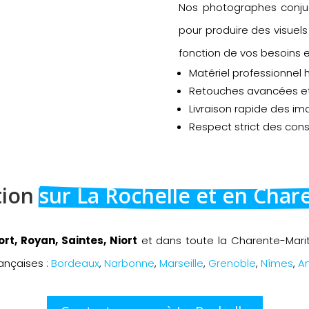
Nos photographes conj
pour produire des visuels
fonction de vos besoins e
Matériel professionnel h
Retouches avancées et 
Livraison rapide des im
Respect strict des cons
ion 
sur La Rochelle et en Cha
rt, Royan, Saintes, Niort
et dans toute la Charente-Mari
rançaises :
Bordeaux
,
Narbonne
,
Marseille
,
Grenoble
,
Nîmes
,
A