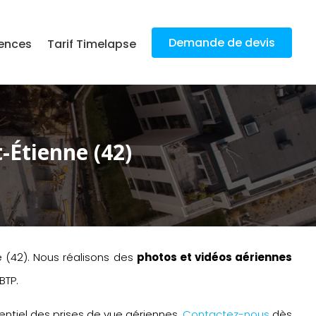
Demande de devis
ences
Tarif Timelapse
-Étienne (42)
e (42). Nous réalisons des
photos et vidéos aériennes
BTP.
tentiel des prises de vue aériennes.
Contactez-nous
dès