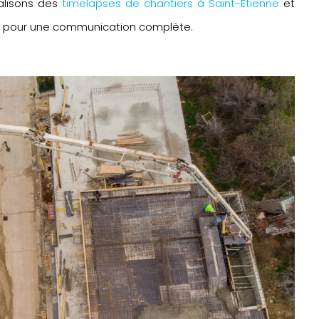
alisons des
timelapses de chantiers à Saint-Étienne
et
P
pour une communication complète.