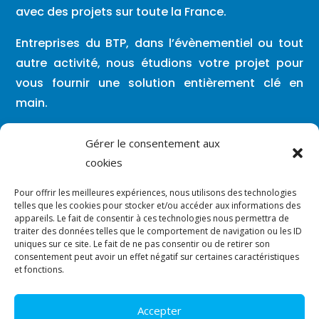
avec des projets sur toute la France.
Entreprises du BTP, dans l’évènementiel ou tout
autre activité, nous étudions votre projet pour
vous fournir une solution entièrement clé en
main.
Lundi – Vendredi : 08h00 / 19h30
Gérer le consentement aux
cookies
Vous pouvez nous contacter en dehors de
Pour offrir les meilleures expériences, nous utilisons des technologies
ces créneaux par mail ou par SMS.
telles que les cookies pour stocker et/ou accéder aux informations des
appareils. Le fait de consentir à ces technologies nous permettra de
traiter des données telles que le comportement de navigation ou les ID

contact@vergara-solutions.fr
uniques sur ce site. Le fait de ne pas consentir ou de retirer son
consentement peut avoir un effet négatif sur certaines caractéristiques

et fonctions.
07.86.91.31.19
Accepter